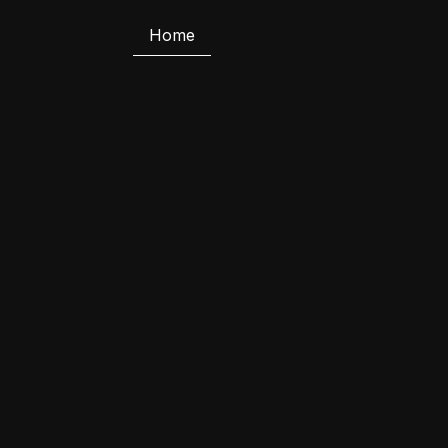
Home
p
groene st
treeks van j
klanten!