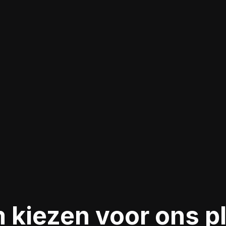
t ons platform koop je via energiedelen 100%
oene lokale energie van jouw werknemers en
klanten. Wij regelen alles, van A tot Z.
kiezen voor ons p