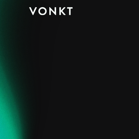
Koo
rech